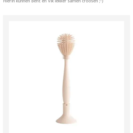
Hierin kunnen Bent en Vik lekker samen croosen ;-)