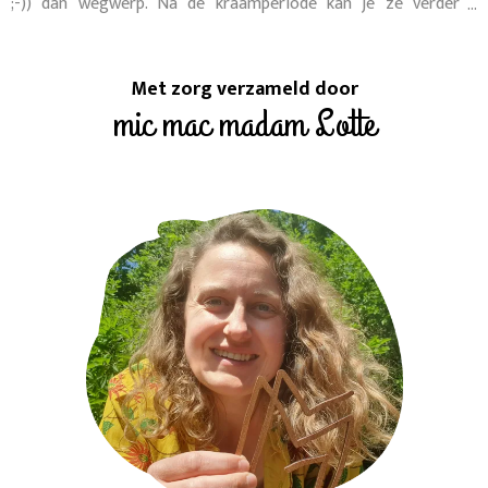
;-)) dan wegwerp. Na de kraamperiode kan je ze verder
gebruiken als maandverbanden voor 's nachts. Da's 2 keer
duurzaam dus!
Met zorg verzameld door
mic mac madam Lotte