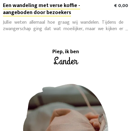
Een wandeling met verse koffie -
€ 0,00
aangeboden door bezoekers
Jullie weten allemaal hoe graag wij wandelen. Tijdens de
zwangerschap ging dat wat moeilijker, maar we kijken er
enorm naar uit om binnenkort weer op pad te gaan. Willen
jullie eens met ons mee het centrum in, op zoek naar een
verse kop koffie voor Willem?
Piep, ik ben
Lander