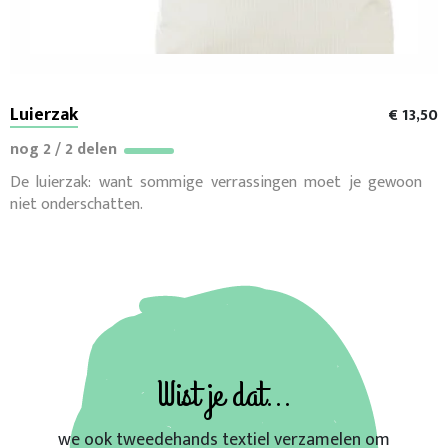
Luierzak
€ 13,50
nog 2 / 2 delen
De luierzak: want sommige verrassingen moet je gewoon
niet onderschatten.
Wist je dat...
we ook tweedehands textiel verzamelen om