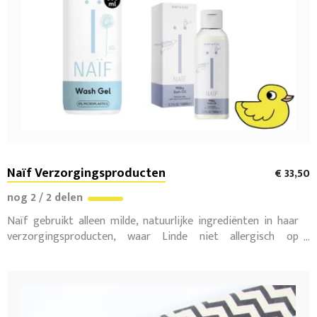
Naïf Verzorgingsproducten
€ 33,50
nog 2 / 2 delen
Naïf gebruikt alleen milde, natuurlijke ingrediënten in haar
verzorgingsproducten, waar Linde niet allergisch op
reageert! Dit pakket bevat alles wat ik bij de start nodig heb:
billendoekjes, baby crème, waslotion, billenzalf en badolie.