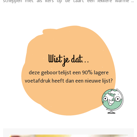
scheppen met als kers op de taart een lekkere warme
chocomelk.
Wist je dat...
deze geboortelijst een 90% lagere
voetafdruk heeft dan een nieuwe lijst?