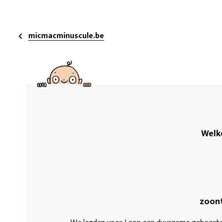
micmacminuscule.be
Welko
zoont