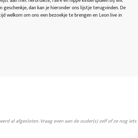
st aan met herbruikte, faire én hippe kinderspullen bij Mic
n geschenkje, dan kan je hieronder ons lijstje terugvinden. De
ltijd welkom om ons een bezoekje te brengen en Leon live in
 werd al afgesloten. Vraag even aan de ouder(s) zelf of ze nog iet