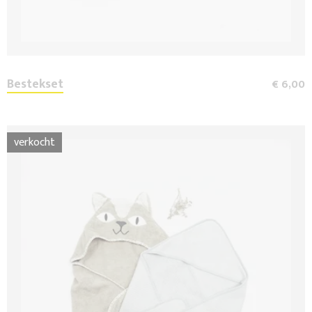
Bestekset
€ 6,00
verkocht