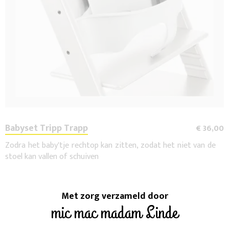
Babyset Tripp Trapp
€ 36,00
Zodra het baby'tje rechtop kan zitten, zodat het niet van de
stoel kan vallen of schuiven
Met zorg verzameld door
mic mac madam Linde