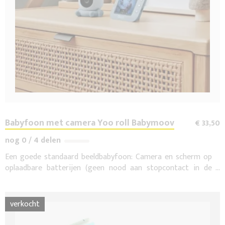
Babyfoon met camera Yoo roll Babymoov
€ 33,50
nog 0 / 4 delen
Een goede standaard beeldbabyfoon: Camera en scherm op
oplaadbare batterijen (geen nood aan stopcontact in de
buurt), terugspreekfunctie, slaapliedjes, extra camera’s
mogelijk, bereik van 300m, 3,5inch scherm. Levenslange
garantie. (nieuw)
verkocht