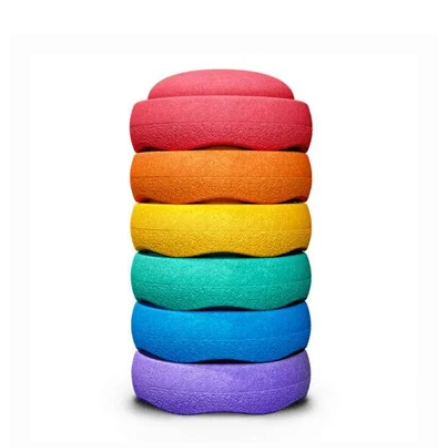
start nodig heb: billendoekjes, baby crème, waslotion,
billenzalf en badolie. (nieuw)